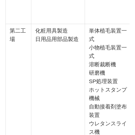
第二工
化粧用具製造
単体植毛装置一
場
日用品用部品製造
式
小物植毛装置一
式
溶断裁断機
研磨機
SP処理装置
ホットスタンプ
機械
自動接着剤塗布
装置
ウレタンスライ
ス機